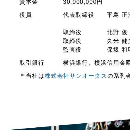
資本金
30,000,000円
役員
代表取締役 平島 正
取締役 北野 俊
取締役 久米 健
監査役 保坂 和
取引銀行
横浜銀行、横浜信用金
＊当社は
株式会社サンオータス
の系列