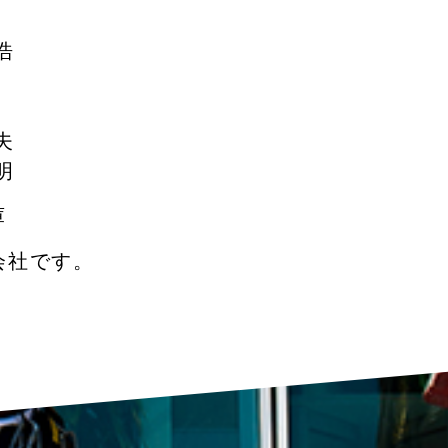
浩
夫
明
庫
会社です。